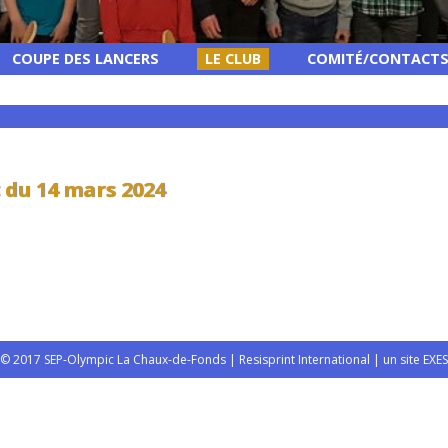
COUPE DES LANCERS
LE CLUB
COMITÉ/CONTACT
 du 14 mars 2024
© 2017 SEP-Olympic La Chaux-de-Fonds | Resisprint International |
un site EXES