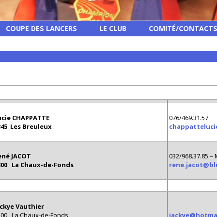
COUPE DES LANCERS
LE CLUB
COMITÉ/CONTACT
ucie CHAPPATTE
076/469.31.57
345 Les Breuleux
chappatteluc
ené JACOT
032/968.37.85 – 
300 La Chaux-de-Fonds
rene.jacot@bl
ackye Vauthier
300 La Chaux-de-Fonds
jackye@hotmai