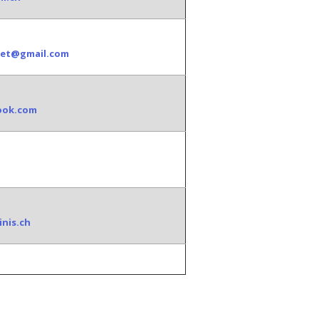
et@gmail.com
look.com
nis.ch