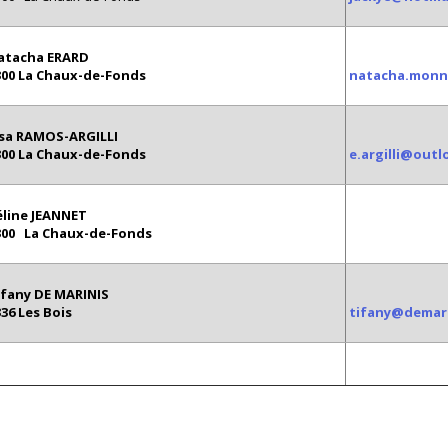
atacha ERARD
300 La Chaux-de-Fonds
natacha.monn
lsa RAMOS-ARGILLI
300 La Chaux-de-Fonds
e.argilli@out
éline JEANNET
300 La Chaux-de-Fonds
ifany DE MARINIS
336 Les Bois
tifany@demari