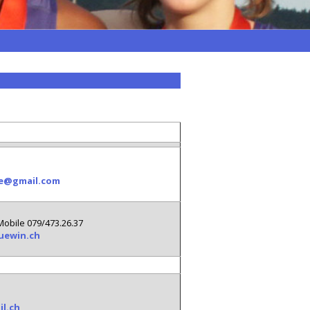
S
ie@gmail.com
Mobile 079/473.26.37
uewin.ch
l.ch