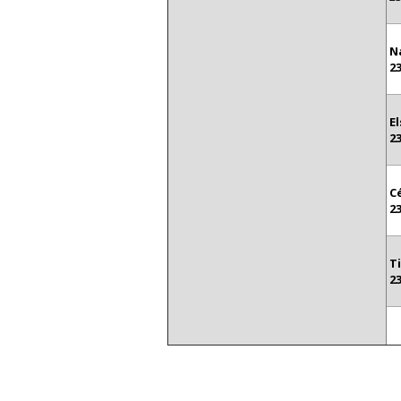
N
2
E
2
C
2
T
2