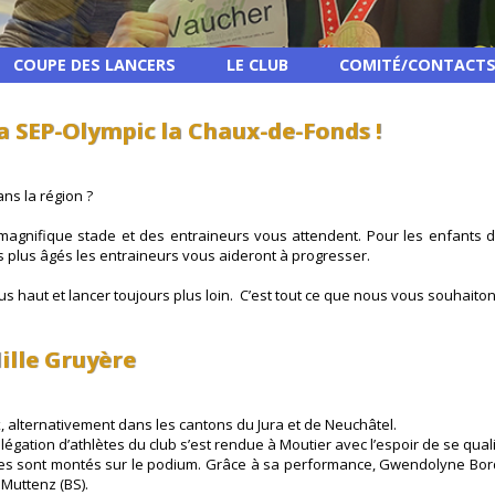
COUPE DES LANCERS
LE CLUB
COMITÉ/CONTACT
la SEP-Olympic la Chaux-de-Fonds !
ns la région ?
agnifique stade et des entraineurs vous attendent. Pour les enfants dès
es plus âgés les entraineurs vous aideront à progresser.
lus haut et lancer toujours plus loin. C’est tout ce que nous vous souhaito
ille Gruyère
, alternativement dans les cantons du Jura et de Neuchâtel.
légation d’athlètes du club s’est rendue à Moutier avec l’espoir de se qualif
lètes sont montés sur le podium. Grâce à sa performance, Gwendolyne Borde
 Muttenz (BS).