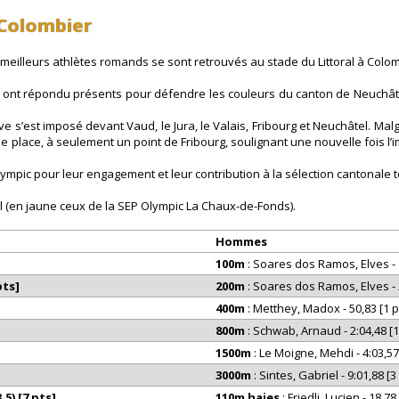
 Colombier
meilleurs athlètes romands se sont retrouvés au stade du Littoral à Colom
 ont répondu présents pour défendre les couleurs du canton de Neuchâtel
 s’est imposé devant Vaud, le Jura, le Valais, Fribourg et Neuchâtel. Mal
me place, à seulement un point de Fribourg, soulignant une nouvelle fois l
Olympic pour leur engagement et leur contribution à la sélection cantonale 
l (en jaune ceux de la SEP Olympic La Chaux-de-Fonds).
Hommes
100m
: Soares dos Ramos, Elves - 11
pts]
200m
: Soares dos Ramos, Elves - 23
400m
: Metthey, Madox - 50,83 [1 p
800m
: Schwab, Arnaud - 2:04,48 [1
1500m
: Le Moigne, Mehdi - 4:03,57 
3000m
: Sintes, Gabriel - 9:01,88 [3
,5) [7 pts]
110m haies
: Friedli, Lucien - 18,78 