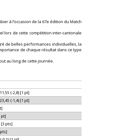
bier à l’occasion de la 67e édition du Match
 lors de cette compétition inter-cantonale
gré de belles performances individuelles, la
’importance de chaque résultat dans ce type
tout au long de cette journée.
,55 (-2,8) [1 pt]
,45 (-1,4) [1 pt]
t]
 pt]
[3 pts]
 pts]
(-0,1) [1 pt]