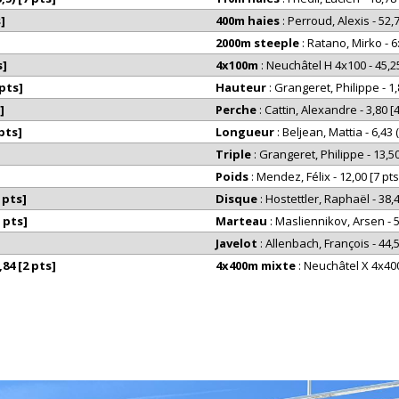
]
400m haies
: Perroud, Alexis - 52,7
2000m steeple
: Ratano, Mirko - 6:
s]
4x100m
: Neuchâtel H 4x100 - 45,25
 pts]
Hauteur
: Grangeret, Philippe - 1,
]
Perche
: Cattin, Alexandre - 3,80 [4
 pts]
Longueur
: Beljean, Mattia - 6,43 (
Triple
: Grangeret, Philippe - 13,50 
Poids
: Mendez, Félix - 12,00 [7 pts
4 pts]
Disque
: Hostettler, Raphaël - 38,4
 pts]
Marteau
: Masliennikov, Arsen - 5
Javelot
: Allenbach, François - 44,5
,84 [2 pts]
4x400m mixte
: Neuchâtel X 4x400 