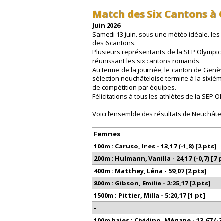
Match des Six Cantons à
Juin 2026
Samedi 13 juin, sous une météo idéale, les 
des 6 cantons.
Plusieurs représentants de la SEP Olympic
réunissant les six cantons romands.
Au terme de la journée, le canton de Genève
sélection neuchâteloise termine à la sixiè
de compétition par équipes.
Félicitations à tous les athlètes de la SEP 
Voici l’ensemble des résultats de Neuchâte
Femmes
100m
: Caruso, Ines - 13,17 (-1,8) [2 pts]
200m
: Hulmann, Vanilla - 24,17 (-0,7) [7 
400m
: Matthey, Léna - 59,07 [2 pts]
800m
: Gibson, Emilie - 2:25,17 [2 pts]
1500m
: Pittier, Milla - 5:20,17 [1 pt]
-
100m haies
: Cividino, Mégane - 13,67 (-3