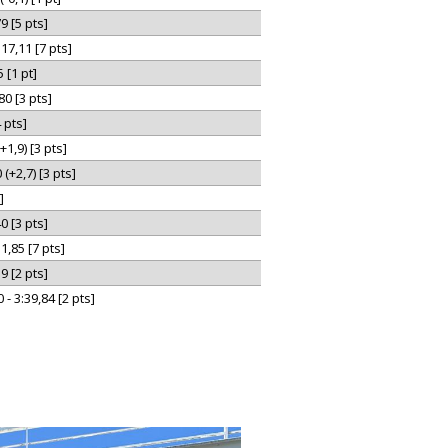
9 [5 pts]
17,11 [7 pts]
 [1 pt]
80 [3 pts]
 pts]
+1,9) [3 pts]
(+2,7) [3 pts]
]
0 [3 pts]
1,85 [7 pts]
9 [2 pts]
- 3:39,84 [2 pts]