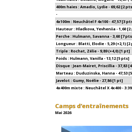
400m haies
: Amadio, Lydie - 69,62 [2 pts
-
4x100m
: Neuchâtel F 4x100 - 47,57 [3 pt
Hauteur
: Hladkova, Yevheniia - 1,60 [2
Perche
: Hulmann, Savanna - 3,60 [7 pts
Longueur
: Blatti, Elodie - 5,29 (+2,1) [2
Triple
: Rochat, Zélie - 9,89 (+4,0) [1 pt]
Poids
: Hulmann, Vanilla - 13,12 [5 pts]
Disque
: Jean-Mairet, Priscillia - 37,83 [
Marteau
: Duduzinska, Hanna - 47,53 [5
Javelot
: Gumy, Noélie - 27,86 [1 pt]
4x400m mixte
: Neuchâtel X 4x400 - 3:39
Camps d’entraînements
Mai 2026